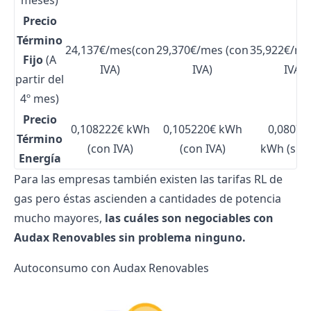
meses)
Precio
Término
24,137€/mes(con
29,370€/mes (con
35,922€/mes
Fijo
(A
IVA)
IVA)
IVA)
partir del
4º mes)
Precio
0,108222€ kWh
0,105220€ kWh
0,08070
Término
(con IVA)
(con IVA)
kWh (sin 
Energía
Para las empresas también existen las tarifas RL de
gas pero éstas ascienden a cantidades de potencia
mucho mayores,
las cuáles son negociables con
Audax Renovables sin problema ninguno.
Autoconsumo con Audax Renovables