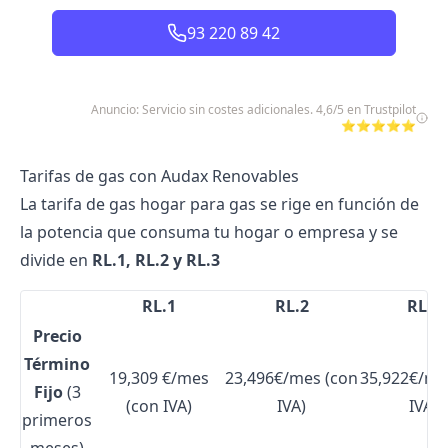
93 220 89 42
Anuncio: Servicio sin costes adicionales. 4,6/5 en Trustpilot
⭐⭐⭐⭐⭐
Tarifas de gas con Audax Renovables
La tarifa de gas hogar para gas se rige en función de
la potencia que consuma tu hogar o empresa y se
divide en
RL.1, RL.2 y RL.3
RL.1
RL.2
RL.3
Precio
Término
19,309 €/mes
23,496€/mes (con
35,922€/mes
Fijo
(3
(con IVA)
IVA)
IVA)
primeros