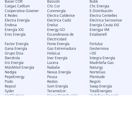
Baser COR
Bassols
Butik
Catgas Catllum
Chc Cor
Chc Energia
Cooperativa Goiener
Curenergía
E-Distribución
E Redes
Electra Caldense
Electra Centelles
Electra Energía
Electrica Cadiz
Electrica Serosense
Endesa
Eneluz
Energía Ceuta XXI
Energía XXI
Energy GO
Energya VM
Eres Energía
Escandinavia de
Estabanell
Electricidad
Factor Energía
Fenie Energía
Fortuluz
Gana Energía
Gas Extremadura
Gesternova
Grupo Disa
HolaLuz
i-DE
Iberdrola
Iner Energía
Integra Energía
Iris Energía
Lucera
Madrileña Gas
MásMóvil Energía
Nabalia
Naturgy
Nedgia
Nexus Energía
NorteGas
PepeEnergy
Peusa
Plenitude
Podo
Redxis
Regsiti
Repsol
Som Energía
Swap Energía
Syder
Teramelcor
TotalEnergies
UniElectrica
ViesgoDistribución
Vodafone Energía
Wombbat
Xenera
Trámites
Potencia Eléctrica
Calcular potencia
Subir potencia eléctrica
trifásica