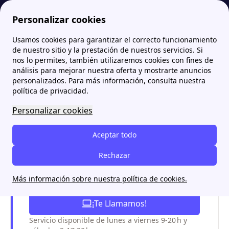
Personalizar cookies
Usamos cookies para garantizar el correcto funcionamiento
comparador-energetico.es
Audax Renovables: Teléfono, Tarifas y Autoconsumo 2024
de nuestro sitio y la prestación de nuestros servicios. Si
nos lo permites, también utilizaremos cookies con fines de
Audax Renovables:
análisis para mejorar nuestra oferta y mostrarte anuncios
personalizados. Para más información, consulta nuestra
Teléfono, Tarifas y
política de privacidad.
Autoconsumo 2024
Personalizar cookies
Aceptar todo
Asesórate sobre tu tarifa de energía
Rechazar
con Papernest
Más información sobre nuestra política de cookies.
93 220 89 25
¡Te Llamamos!
Servicio disponible de lunes a viernes 9-20 h y