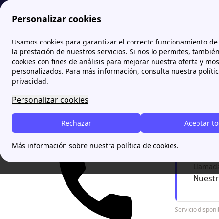
Personalizar cookies
comparador-energetico.es
Gas Extremadura: Tarifas de gas y
Usamos cookies para garantizar el correcto funcionamiento de 
la prestación de nuestros servicios. Si nos lo permites, tambié
cookies con fines de análisis para mejorar nuestra oferta y mo
Gas Ex
personalizados. Para más información, consulta nuestra políti
privacidad.
En esta pá
Personalizar cookies
las tarifa
Rechazar
Aceptar t
Contr
Más información sobre nuestra política de cookies.
Llamada 
Nuestr
Servicio dispon