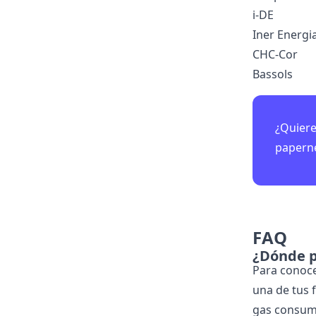
i-DE
Iner Energi
CHC-Cor
Bassols
¿Quiere
papern
FAQ
¿Dónde p
Para conoce
una de tus 
gas consumi