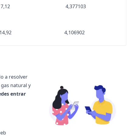
7,12
4,377103
14,92
4,106902
o a resolver
 gas natural y
edes entrar
web