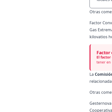
Otras come
Factor Conv
Gas Extrema
kilovatios 
Factor
El facto
tener en 
La
Comisión
relacionadas
Otras comer
Gesternova
Cooperativ