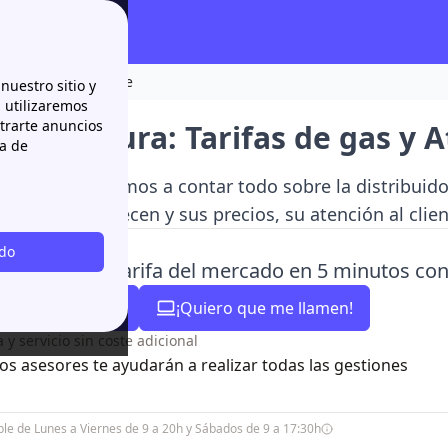
 Atención al cliente
nuestro sitio y
n utilizaremos
strarte anuncios
tremadura: Tarifas de gas y A
ca de
gina web te vamos a contar todo sobre la distribuid
s de gas que ofrecen y sus precios, su atención al cl
odo
ata la mejor tarifa del mercado en 5 minutos co
93 220 84 57
¡Quiero que me llamen!
y servicio sin coste adicional
os asesores te ayudarán a realizar todas las gestiones
ible de Lunes a Viernes de 9 a 20h y Sábados de 9 a 17:30h