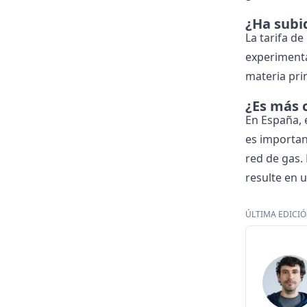
¿Ha subi
La tarifa d
experimenta
materia pri
¿Es más c
En España, 
es important
red de gas.
resulte en u
ÚLTIMA EDICIÓN