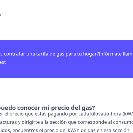
a
s contratar una tarifa de gas para tu hogar?Infórmate lla
est
uedo conocer mi precio del gas?
r el precio que estás pagando por cada kilovatio-hora (kW/
facturas y dirigirte a la sección que corresponde al consumo
dos, encuentres el precio del kW/h de gas en esa sección.