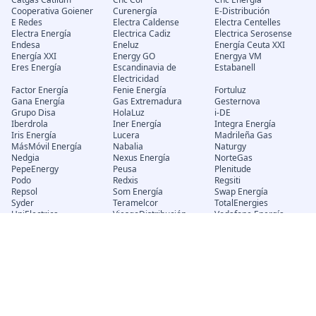
Cooperativa Goiener
Curenergía
E-Distribución
E Redes
Electra Caldense
Electra Centelles
Electra Energía
Electrica Cadiz
Electrica Serosense
Endesa
Eneluz
Energía Ceuta XXI
Energía XXI
Energy GO
Energya VM
Eres Energía
Escandinavia de
Estabanell
Electricidad
Factor Energía
Fenie Energía
Fortuluz
Gana Energía
Gas Extremadura
Gesternova
Grupo Disa
HolaLuz
i-DE
Iberdrola
Iner Energía
Integra Energía
Iris Energía
Lucera
Madrileña Gas
MásMóvil Energía
Nabalia
Naturgy
Nedgia
Nexus Energía
NorteGas
PepeEnergy
Peusa
Plenitude
Podo
Redxis
Regsiti
Repsol
Som Energía
Swap Energía
Syder
Teramelcor
TotalEnergies
UniElectrica
ViesgoDistribución
Vodafone Energía
Wombbat
Xenera
Trámites
Potencia Eléctrica
Calcular potencia
Subir potencia eléctrica
trifásica