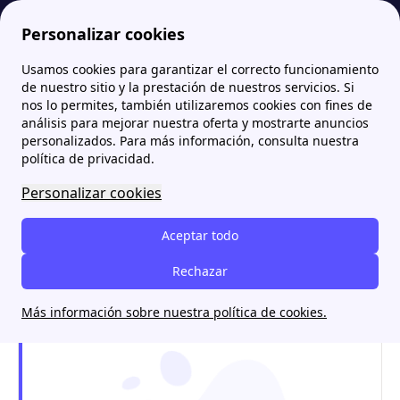
Personalizar cookies
Usamos cookies para garantizar el correcto funcionamiento
comparador-energetico.es
Grupo DISA: Tarifas de luz y gas, teléfono y servicios
de nuestro sitio y la prestación de nuestros servicios. Si
nos lo permites, también utilizaremos cookies con fines de
Grupo DISA: Tarifas de luz
análisis para mejorar nuestra oferta y mostrarte anuncios
personalizados. Para más información, consulta nuestra
y gas, teléfono y servicios
política de privacidad.
Personalizar cookies
Grupo DISA, la potente comercializadora y
distribuidora que comenzó en las Islas
Aceptar todo
Canarias, y que ahora surte tanto a hogares
como a vehículos a través de estaciones e
Rechazar
incluso a industrias enteras, te contamos todo
Más información sobre nuestra política de cookies.
aquí