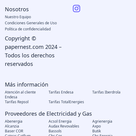
Nosotros
Nuestro Equipo
Condiciones Generales de Uso
Política de confidencialidad
Copyright ©
papernest.com 2024 –
Todos los derechos
reservados
Más información
Atención al cliente
Tarifas Endesa
Tarifas Iberdrola
Endesa
Tarifas Repsol
Tarifas TotalEnergies
Proveedores de Electricidad y Gas
Abenergia
Acsol Energia
Agrienergia
Alcanzia
Audax Revovables
Axpo
Baser COR
Bassols
Butik
Catgas Catllum
Chc Cor
Chc Energia