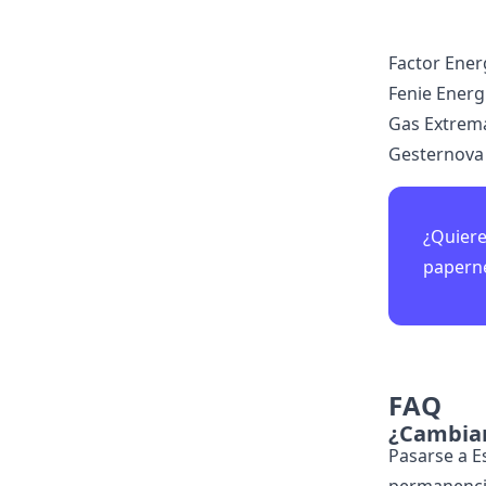
Factor Ener
Fenie Energ
Gas Extrem
Gesternova
¿Quiere
papern
FAQ
¿Cambiar
Pasarse a E