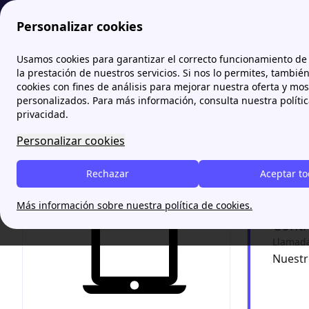
Personalizar cookies
comparador-energetico.es
Estabanell Energía: Tarifas de L
Usamos cookies para garantizar el correcto funcionamiento de 
la prestación de nuestros servicios. Si nos lo permites, tambié
cookies con fines de análisis para mejorar nuestra oferta y mo
Estab
personalizados. Para más información, consulta nuestra políti
privacidad.
Conoce a E
Personalizar cookies
energía de
instalació
Rechazar
Aceptar t
medio amb
Más información sobre nuestra política de cookies.
Contr
Llamada 
Nuestr