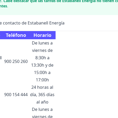
e.
Cabe destacar que las tarifas de Estabanell Energía no tienen
entes
.
e contacto de Estabanell Energía
o
Teléfono
Horario
De lunes a
viernes de
l
8:30h a
900 250 260
13:30h y de
15:00h a
17:00h
24 horas al
900 154 444
día, 365 días
al año
De lunes a
viernes de