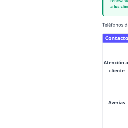
renovabl
a los cli
Teléfonos d
Contact
Atención a
cliente
Averías