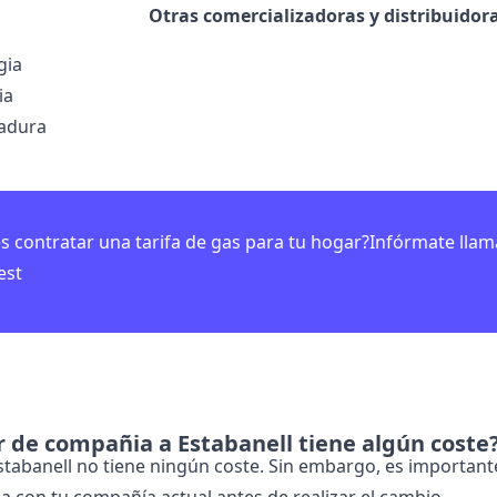
Otras comercializadoras y distribuido
gia
ia
adura
s contratar una tarifa de gas para tu hogar?Infórmate lla
est
 de compañia a Estabanell tiene algún coste
stabanell no tiene ningún coste. Sin embargo, es importa