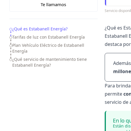
Te llamamos
Servicio dispon
¿Qué es Est
Table of Contents
¿Qué es Estabanell Energía?
Estabanell 
Tarifas de luz con Estabanell Energía
destaca por
Plan Vehículo Eléctrico de Estabanell
Energía
¿Qué servicio de mantenimiento tiene
Además
Estabanell Energía?
millone
Para brinda
permite
con
servicio de 
En lo q
Están di