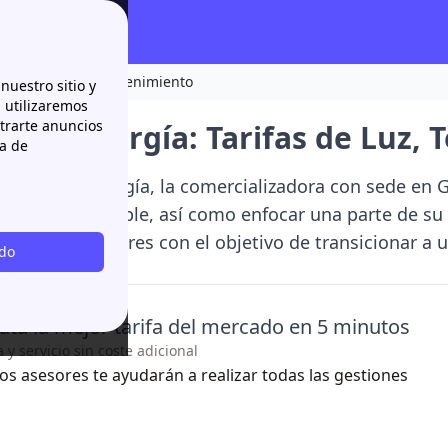
uz, Teléfonos y Mantenimiento
nuestro sitio y
n utilizaremos
strarte anuncios
anell Energía: Tarifas de Luz,
ca de
stabanell Energía, la comercializadora con sede en G
 origen renovable, así como enfocar una parte de su a
n de placas solares con el objetivo de transicionar a
odo
iente
ata la mejor tarifa del mercado en 5 minutos
y servicio sin coste adicional
os asesores te ayudarán a realizar todas las gestiones