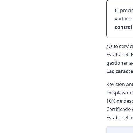
El preci
variacio
control
¿Qué servic
Estabanell 
gestionar av
Las caracte
Revisión an
Desplazami
10% de desc
Certificado
Estabanell 