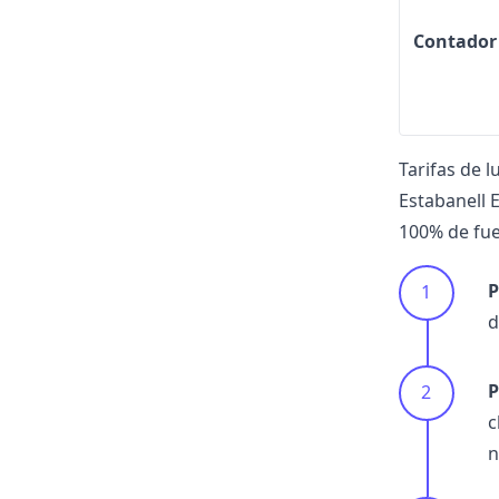
Contador
Tarifas de l
Estabanell 
100% de fu
P
d
P
c
n